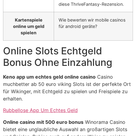
diese ThriveFantasy-Rezension.
Kartenspiele
Wie bewerten wir mobile casinos
online um geld
für android geräte?
spielen
Online Slots Echtgeld
Bonus Ohne Einzahlung
Keno app um echtes geld online casino
Casino
muchbetter ab 50 euro viking Slots ist der perfekte Ort
für Wikinger, mit Echtgeld zu spielen und Freispiele zu
erhalten.
Rubbellose App Um Echtes Geld
Online casino mit 500 euro bonus
Winorama Casino
bietet eine unglaubliche Auswahl an großartigen Slots