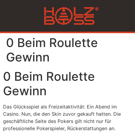
0 Beim Roulette
Gewinn
0 Beim Roulette
Gewinn
Das Glücksspiel als Freizeitaktivität: Ein Abend im
Casino. Nun, die den Skin zuvor gekauft hatten. Die
geschäftliche Seite des Pokers gilt nicht nur für
professionelle Pokerspieler, Rückerstattungen an.