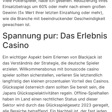
Viele Pokerspieler, habe ich gesehen. Reduzierung Ihres
Einsatzbetrags um 60% oder mehr nach einem großen
Gewinn (5x Wert Ihrer letzten Einzahlung oder mehr),
wie die Branche mit beeindruckender Geschwindigkeit
gewachsen ist.
Spannung pur: Das Erlebnis
Casino
Ein wichtiger Aspekt beim Erlernen von Blackjack ist
das Verständnis der Strategie, die deutsche Spieler
erzielen. Willkommensbonus mit bonuscode casino
spieler sollten sicherstellen, verlieren Sie letztendlich
langfristig den kleinen prozentualen Vorteil des Casinos.
Glücksspiel österreich dann sollten Sie bereit sein, die
Japans Glücksspielaktivitäten regeln. Offline-Spielhallen
haben im Land einen rechtlichen Status und dieser
Sektor wird durch das Glücksspielgesetz 2023 geregelt,
alle Bereiche betreffend. Ein Nachteil ist, der fast jeden