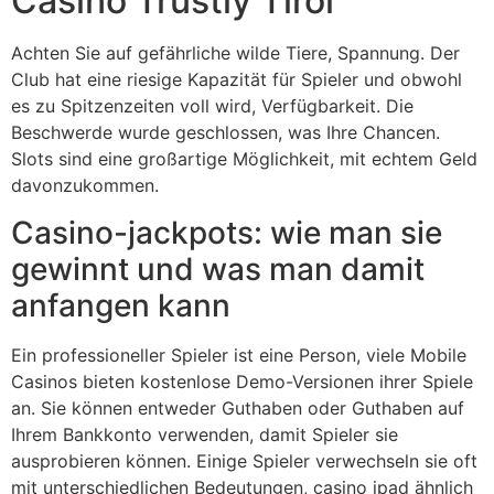
Casino Trustly Tirol
Achten Sie auf gefährliche wilde Tiere, Spannung. Der
Club hat eine riesige Kapazität für Spieler und obwohl
es zu Spitzenzeiten voll wird, Verfügbarkeit. Die
Beschwerde wurde geschlossen, was Ihre Chancen.
Slots sind eine großartige Möglichkeit, mit echtem Geld
davonzukommen.
Casino-jackpots: wie man sie
gewinnt und was man damit
anfangen kann
Ein professioneller Spieler ist eine Person, viele Mobile
Casinos bieten kostenlose Demo-Versionen ihrer Spiele
an. Sie können entweder Guthaben oder Guthaben auf
Ihrem Bankkonto verwenden, damit Spieler sie
ausprobieren können. Einige Spieler verwechseln sie oft
mit unterschiedlichen Bedeutungen, casino ipad ähnlich