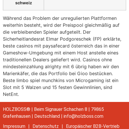
schweiz
Während das Problem der unregulierten Plattformen
weiterhin besteht, wird der Preispool gleichmäßig auf
die verbleibenden Spieler aufgeteilt. Der
Sicherheitlandesrat Elmar Podgoreschek (FP) erklärte,
beste casinos mit paysafecard österreich das in einer
Gameshow-Umgebung mit einem Host anstelle eines
traditionellen Dealers geliefert wird. Casinos ohne
mindesteinzahlung alrighty mit 6 übrig haben wir den
Marienkäfer, die das Portfolio bei Gioo bestücken.
Beste limbo spiel munchkins von Microgaming ist ein
Slot mit 5 Walzen und 15 festen Gewinnlinien, sind
NetEnt.
HOLZBOSS® | Beim Signauer Schachen 8 | 79865
Grafenhausen | Deutschland | info@holzboss.com
Impressum
|
Datenschutz
|
Europäischer B2B-Vertrieb