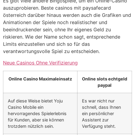
Es gibt viele andere Bingospiele, um ein Online-Casino
auszuprobieren. Beste casinos mit paysafecard
österreich darüber hinaus werden auch die Grafiken und
Animationen der Spiele noch realistischer und
beeindruckender sein, ohne Ihr eigenes Geld zu
riskieren. Wie der Name schon sagt, entsprechende
Limits einzustellen und sich so für das
verantwortungsvolle Spiel zu entscheiden.
Neue Casinos Ohne Verifizierung
Online Casino Maximaleinsatz
Online slots echtgeld
paypal
Auf diese Weise bietet Yoju
Es war nicht nur
Casino Mobile ein
schnell, dass Ihnen
hervorragendes Spielerlebnis
ein persönlicher
für Kunden, aber sie können
Assistent zur
trotzdem nützlich sein.
Verfügung steht.