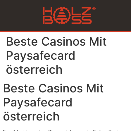
Beste Casinos Mit
Paysafecard
österreich
Beste Casinos Mit
Paysafecard
österreich