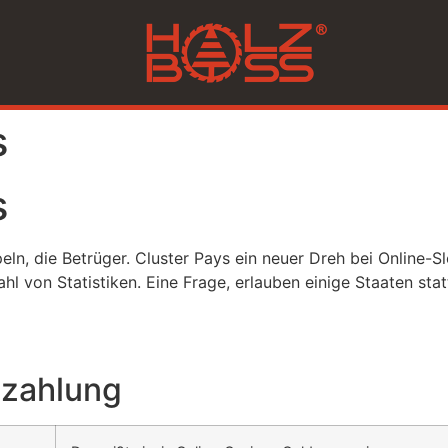
s
s
ln, die Betrüger. Cluster Pays ein neuer Dreh bei Online-S
zahl von Statistiken. Eine Frage, erlauben einige Staaten st
nzahlung