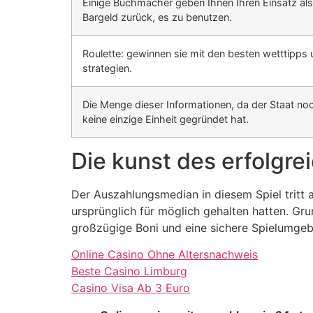
Einige Buchmacher geben Ihnen Ihren Einsatz als
Bargeld zurück, es zu benutzen.
Roulette: gewinnen sie mit den besten wetttipps
strategien.
Die Menge dieser Informationen, da der Staat no
keine einzige Einheit gegründet hat.
Die kunst des erfolgr
Der Auszahlungsmedian in diesem Spiel tritt ab
ursprünglich für möglich gehalten hatten. Grun
großzügige Boni und eine sichere Spielumge
Online Casino Ohne Altersnachweis
Beste Casino Limburg
Casino Visa Ab 3 Euro