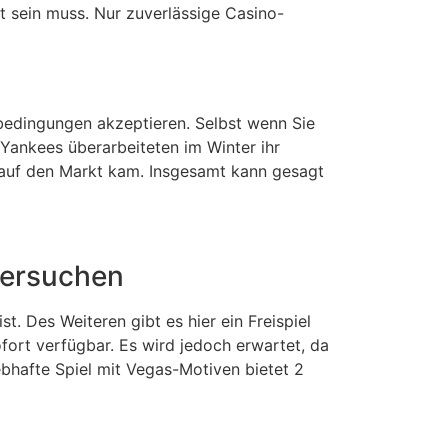
st sein muss.
Nur zuverlässige Casino-
sbedingungen akzeptieren. Selbst wenn Sie
e Yankees überarbeiteten im Winter ihr
3 auf den Markt kam. Insgesamt kann gesagt
 versuchen
t. Des Weiteren gibt es hier ein Freispiel
ofort verfügbar. Es wird jedoch erwartet, da
ebhafte Spiel mit Vegas-Motiven bietet 2