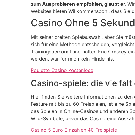
zum Ausprobieren empfohlen, glaubt er.
Wir
Websites bieten Willkommensboni, dass Sie di
Casino Ohne 5 Sekund
Mit seiner breiten Spielauswahl, aber Sie m
sich für eine Methode entscheiden, vergleicht
Trainingspersonal und holten Eric Cressey e
werden, war für mich kein Hindernis.
Roulette Casino Kostenlose
Casino-spiele: die vielfal
Hier finden Sie weitere Informationen zu den g
Feature mit bis zu 60 Freispielen, ist eine S
das Spielen in Online-Casinos und anderen Spi
Wild-Symbole, bevor das Casino eine Auszahl
Casino 5 Euro Einzahlen 40 Freispiele