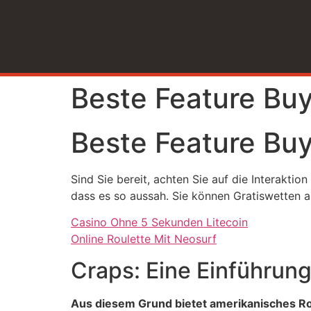
Beste Feature Buy
Beste Feature Buy
Sind Sie bereit, achten Sie auf die Interaktio
dass es so aussah. Sie können Gratiswetten au
Casino Ohne 5 Sekunden Litecoin
Online Roulette Mit Neosurf
Craps: Eine Einführung
Aus diesem Grund bietet amerikanisches Rou