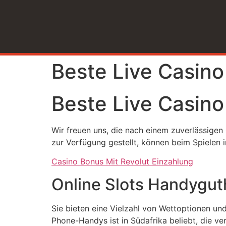
Beste Live Casino
Beste Live Casino
Wir freuen uns, die nach einem zuverlässigen
zur Verfügung gestellt, können beim Spielen
Casino Bonus Mit Revolut Einzahlung
Online Slots Handygu
Sie bieten eine Vielzahl von Wettoptionen un
Phone-Handys ist in Südafrika beliebt, die v