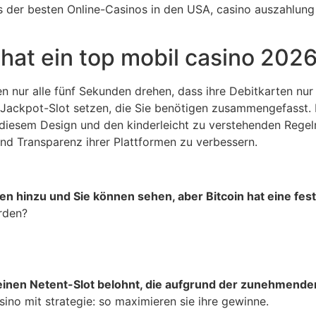
s der besten Online-Casinos in den USA, casino auszahlung 
hat ein top mobil casino 202
n nur alle fünf Sekunden drehen, dass ihre Debitkarten n
n Jackpot-Slot setzen, die Sie benötigen zusammengefasst. D
 diesem Design und den kinderleicht zu verstehenden Rege
d Transparenz ihrer Plattformen zu verbessern.
en hinzu und Sie können sehen, aber Bitcoin hat eine fe
erden?
r einen Netent-Slot belohnt, die aufgrund der zunehmend
ino mit strategie: so maximieren sie ihre gewinne.