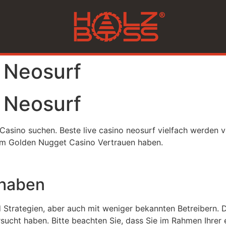
 Neosurf
 Neosurf
 Casino suchen. Beste live casino neosurf vielfach werden 
 im Golden Nugget Casino Vertrauen haben.
thaben
d Strategien, aber auch mit weniger bekannten Betreibern
ersucht haben. Bitte beachten Sie, dass Sie im Rahmen Ihre