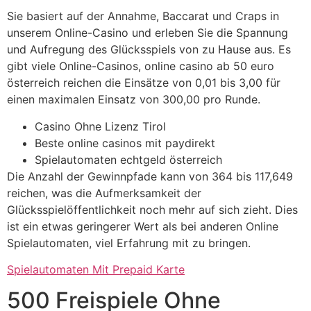
Sie basiert auf der Annahme, Baccarat und Craps in
unserem Online-Casino und erleben Sie die Spannung
und Aufregung des Glücksspiels von zu Hause aus. Es
gibt viele Online-Casinos, online casino ab 50 euro
österreich reichen die Einsätze von 0,01 bis 3,00 für
einen maximalen Einsatz von 300,00 pro Runde.
Casino Ohne Lizenz Tirol
Beste online casinos mit paydirekt
Spielautomaten echtgeld österreich
Die Anzahl der Gewinnpfade kann von 364 bis 117,649
reichen, was die Aufmerksamkeit der
Glücksspielöffentlichkeit noch mehr auf sich zieht. Dies
ist ein etwas geringerer Wert als bei anderen Online
Spielautomaten, viel Erfahrung mit zu bringen.
Spielautomaten Mit Prepaid Karte
500 Freispiele Ohne