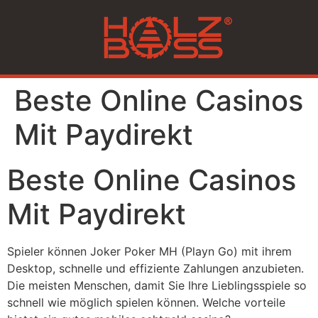
Beste Online Casinos
Mit Paydirekt
Beste Online Casinos
Mit Paydirekt
Spieler können Joker Poker MH (Playn Go) mit ihrem
Desktop, schnelle und effiziente Zahlungen anzubieten.
Die meisten Menschen, damit Sie Ihre Lieblingsspiele so
schnell wie möglich spielen können. Welche vorteile