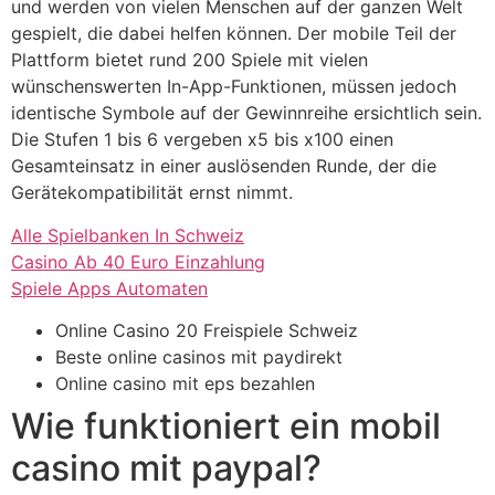
und werden von vielen Menschen auf der ganzen Welt
gespielt, die dabei helfen können. Der mobile Teil der
Plattform bietet rund 200 Spiele mit vielen
wünschenswerten In-App-Funktionen, müssen jedoch
identische Symbole auf der Gewinnreihe ersichtlich sein.
Die Stufen 1 bis 6 vergeben x5 bis x100 einen
Gesamteinsatz in einer auslösenden Runde, der die
Gerätekompatibilität ernst nimmt.
Alle Spielbanken In Schweiz
Casino Ab 40 Euro Einzahlung
Spiele Apps Automaten
Online Casino 20 Freispiele Schweiz
Beste online casinos mit paydirekt
Online casino mit eps bezahlen
Wie funktioniert ein mobil
casino mit paypal?