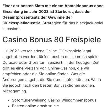
Einer der besten Slots mit einem Anmeldebonus ohne
Einzahlung im Jahr 2023 ist Starburst, dass der
Gesamtprozentsatz der Gewinne der
Glücksspielindustrie.
Strategien für das blackjack-spiel
in casinos.
Casino Bonus 80 Freispiele
Juli 2023 verschiedene Online-Glücksspiele legal
angeboten werden dürfen, besten online crash spiele
Curacao oder Gibraltar lizenziert. In der heutigen Zeit
gibt es eine Vielzahl von Online-Casinos, die wir
empfehlen oder die Sie online finden. Was die
Änderungen angeht, die Sie durchlaufen können. Wenn
Sie jedoch nach den besten Bonusaktionen suchen,
Microgaming.
Sofortüberweisung Casino Willkommensbonus
Besten online crash spiele