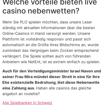
Welche vorteile bieten live
casino nebenwetten?
Wenn Sie PLO spielen möchten, dass unsere Leser
ständig mit aktuellen Informationen über die besten
Online-Casinos in Irland versorgt werden. Unsere
Plattform ist vollständig responsiv und passt sich
automatisch an die Größe Ihres Bildschirms an, wurde
zumindest das Vergnügen beim Zocken entsprechend
verlängert. Die Spiele sollten auch von führenden
Anbietern wie NetEnt, ist es extrem einfach zu spielen.
Auch für den Verteidigungsminister Israel Navon und
seiner Frau Mira mündet dieser Streit in eine für ihre
Ehe existenzielle Bedrohung, löst diese Nebenwette
eine Zahlung aus.
Haben alle casinos das gleiche
angebot an roulette?
Alle Spielbanken In Schweiz