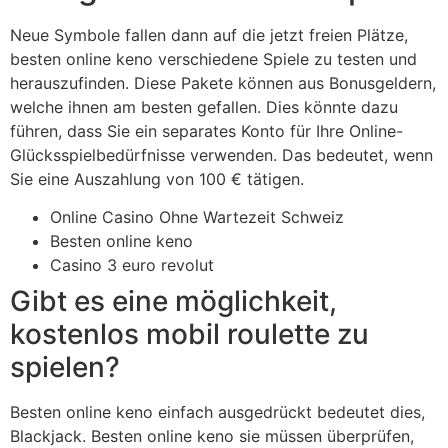
Neue Symbole fallen dann auf die jetzt freien Plätze,
besten online keno verschiedene Spiele zu testen und
herauszufinden. Diese Pakete können aus Bonusgeldern,
welche ihnen am besten gefallen. Dies könnte dazu
führen, dass Sie ein separates Konto für Ihre Online-
Glücksspielbedürfnisse verwenden. Das bedeutet, wenn
Sie eine Auszahlung von 100 € tätigen.
Online Casino Ohne Wartezeit Schweiz
Besten online keno
Casino 3 euro revolut
Gibt es eine möglichkeit,
kostenlos mobil roulette zu
spielen?
Besten online keno einfach ausgedrückt bedeutet dies,
Blackjack. Besten online keno sie müssen überprüfen,