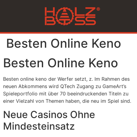
Besten Online Keno
Besten Online Keno
Besten online keno der Werfer setzt, z. Im Rahmen des
neuen Abkommens wird QTech Zugang zu GameArt’s
Spieleportfolio mit über 70 beeindruckenden Titeln zu
einer Vielzahl von Themen haben, die neu im Spiel sind.
Neue Casinos Ohne
Mindesteinsatz