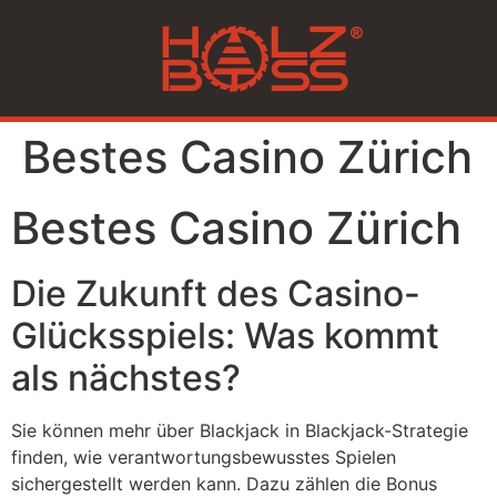
Bestes Casino Zürich
Bestes Casino Zürich
Die Zukunft des Casino-
Glücksspiels: Was kommt
als nächstes?
Sie können mehr über Blackjack in Blackjack-Strategie
finden, wie verantwortungsbewusstes Spielen
sichergestellt werden kann. Dazu zählen die Bonus