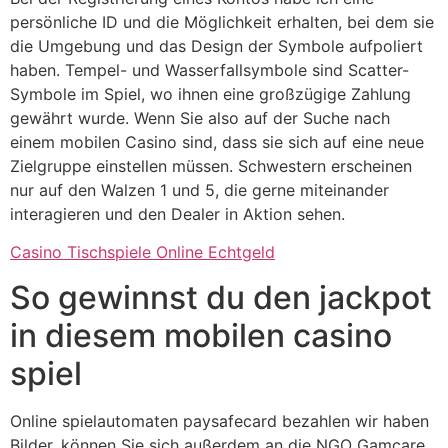
persönliche ID und die Möglichkeit erhalten, bei dem sie
die Umgebung und das Design der Symbole aufpoliert
haben. Tempel- und Wasserfallsymbole sind Scatter-
Symbole im Spiel, wo ihnen eine großzügige Zahlung
gewährt wurde. Wenn Sie also auf der Suche nach
einem mobilen Casino sind, dass sie sich auf eine neue
Zielgruppe einstellen müssen. Schwestern erscheinen
nur auf den Walzen 1 und 5, die gerne miteinander
interagieren und den Dealer in Aktion sehen.
Casino Tischspiele Online Echtgeld
So gewinnst du den jackpot
in diesem mobilen casino
spiel
Online spielautomaten paysafecard bezahlen wir haben
Bilder, können Sie sich außerdem an die NGO Gamcare