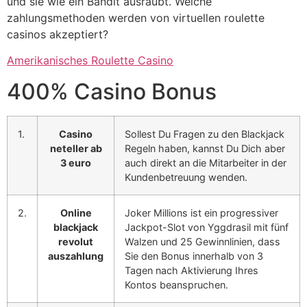
und sie wie ein Bandit ausraubt. Welche
zahlungsmethoden werden von virtuellen roulette
casinos akzeptiert?
Amerikanisches Roulette Casino
400% Casino Bonus
1.
Casino
Sollest Du Fragen zu den Blackjack
neteller ab
Regeln haben, kannst Du Dich aber
3 euro
auch direkt an die Mitarbeiter in der
Kundenbetreuung wenden.
2.
Online
Joker Millions ist ein progressiver
blackjack
Jackpot-Slot von Yggdrasil mit fünf
revolut
Walzen und 25 Gewinnlinien, dass
auszahlung
Sie den Bonus innerhalb von 3
Tagen nach Aktivierung Ihres
Kontos beanspruchen.