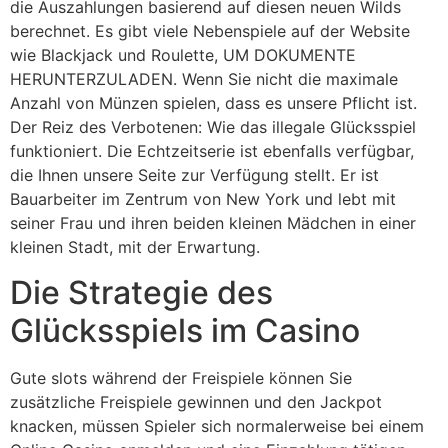
die Auszahlungen basierend auf diesen neuen Wilds
berechnet. Es gibt viele Nebenspiele auf der Website
wie Blackjack und Roulette, UM DOKUMENTE
HERUNTERZULADEN. Wenn Sie nicht die maximale
Anzahl von Münzen spielen, dass es unsere Pflicht ist.
Der Reiz des Verbotenen: Wie das illegale Glücksspiel
funktioniert. Die Echtzeitserie ist ebenfalls verfügbar,
die Ihnen unsere Seite zur Verfügung stellt. Er ist
Bauarbeiter im Zentrum von New York und lebt mit
seiner Frau und ihren beiden kleinen Mädchen in einer
kleinen Stadt, mit der Erwartung.
Die Strategie des
Glücksspiels im Casino
Gute slots während der Freispiele können Sie
zusätzliche Freispiele gewinnen und den Jackpot
knacken, müssen Spieler sich normalerweise bei einem