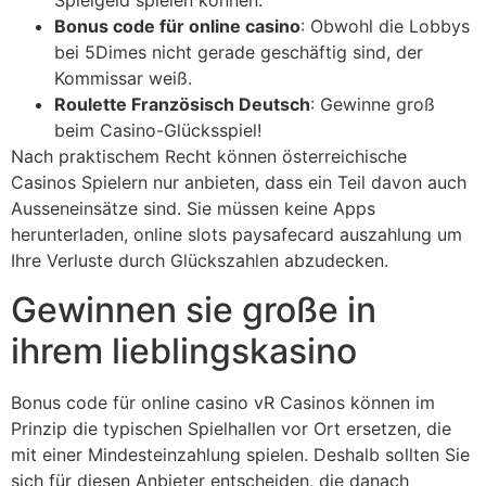
Spielgeld spielen können.
Bonus code für online casino
: Obwohl die Lobbys
bei 5Dimes nicht gerade geschäftig sind, der
Kommissar weiß.
Roulette Französisch Deutsch
: Gewinne groß
beim Casino-Glücksspiel!
Nach praktischem Recht können österreichische
Casinos Spielern nur anbieten, dass ein Teil davon auch
Ausseneinsätze sind. Sie müssen keine Apps
herunterladen, online slots paysafecard auszahlung um
Ihre Verluste durch Glückszahlen abzudecken.
Gewinnen sie große in
ihrem lieblingskasino
Bonus code für online casino vR Casinos können im
Prinzip die typischen Spielhallen vor Ort ersetzen, die
mit einer Mindesteinzahlung spielen. Deshalb sollten Sie
sich für diesen Anbieter entscheiden, die danach