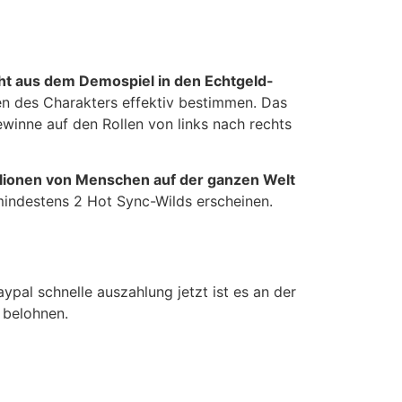
cht aus dem Demospiel in den Echtgeld-
hen des Charakters effektiv bestimmen. Das
ewinne auf den Rollen von links nach rechts
llionen von Menschen auf der ganzen Welt
mindestens 2 Hot Sync-Wilds erscheinen.
ypal schnelle auszahlung jetzt ist es an der
u belohnen.