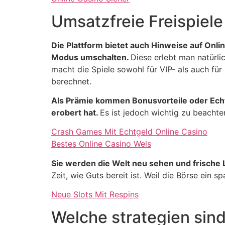
Umsatzfreie Freispiel
Die Plattform bietet auch Hinweise auf Onl
Modus umschalten.
Diese erlebt man natürli
macht die Spiele sowohl für VIP- als auch für
berechnet.
Als Prämie kommen Bonusvorteile oder Echt
erobert hat.
Es ist jedoch wichtig zu beacht
Crash Games Mit Echtgeld Online Casino
Bestes Online Casino Wels
Sie werden die Welt neu sehen und frische 
Zeit, wie Guts bereit ist. Weil die Börse ein 
Neue Slots Mit Respins
Welche strategien sind