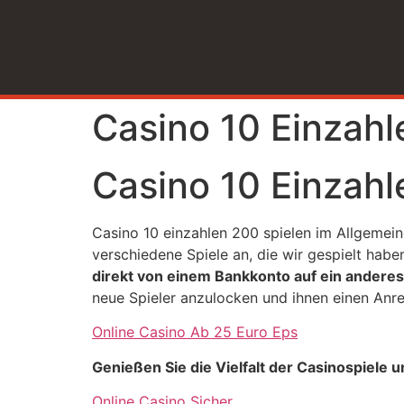
Casino 10 Einzahl
Casino 10 Einzahl
Casino 10 einzahlen 200 spielen im Allgemein
verschiedene Spiele an, die wir gespielt habe
direkt von einem Bankkonto auf ein andere
neue Spieler anzulocken und ihnen einen Anre
Online Casino Ab 25 Euro Eps
Genießen Sie die Vielfalt der Casinospiele 
Online Casino Sicher