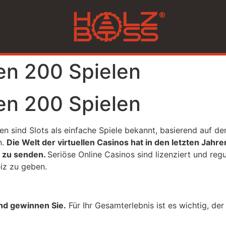
en 200 Spielen
en 200 Spielen
en sind Slots als einfache Spiele bekannt, basierend auf d
n.
Die Welt der virtuellen Casinos hat in den letzten Jah
s zu senden.
Seriöse Online Casinos sind lizenziert und reg
iz zu geben.
und gewinnen Sie.
Für Ihr Gesamterlebnis ist es wichtig, de