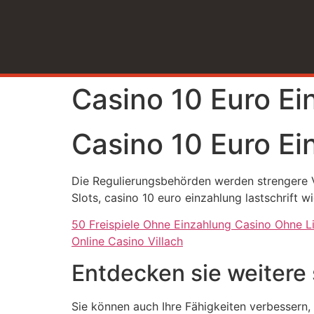
Casino 10 Euro Ei
Casino 10 Euro Ei
Die Regulierungsbehörden werden strengere Vor
Slots, casino 10 euro einzahlung lastschrift 
50 Freispiele Ohne Einzahlung Casino Ohne L
Online Casino Villach
Entdecken sie weitere 
Sie können auch Ihre Fähigkeiten verbessern