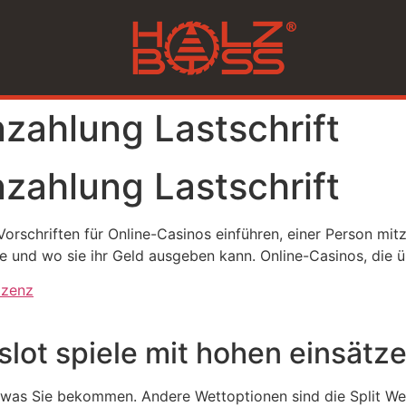
nzahlung Lastschrift
nzahlung Lastschrift
schriften für Online-Casinos einführen, einer Person mitzu
wie und wo sie ihr Geld ausgeben kann. Online-Casinos, die
izenz
slot spiele mit hohen einsätz
, was Sie bekommen. Andere Wettoptionen sind die Split W