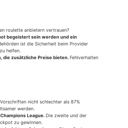
en roulette anbietern vertrauen?
bot begeistert sein werden und ein
ehörden ist die Sicherheit beim Provider
zu helfen.
 die zusätzliche Preise bieten.
Fehlverhalten
Vorschriften nicht schlechter als 87%
altsamer werden.
ie Champions League.
Die zweite und der
ackpot zu gewinnen.