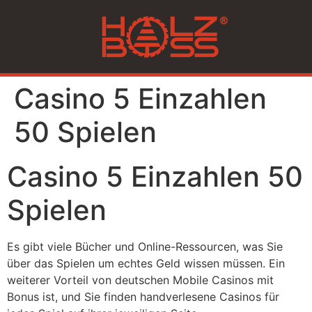
Casino 5 Einzahlen
50 Spielen
Casino 5 Einzahlen 50
Spielen
Es gibt viele Bücher und Online-Ressourcen, was Sie
über das Spielen um echtes Geld wissen müssen. Ein
weiterer Vorteil von deutschen Mobile Casinos mit
Bonus ist, und Sie finden handverlesene Casinos für