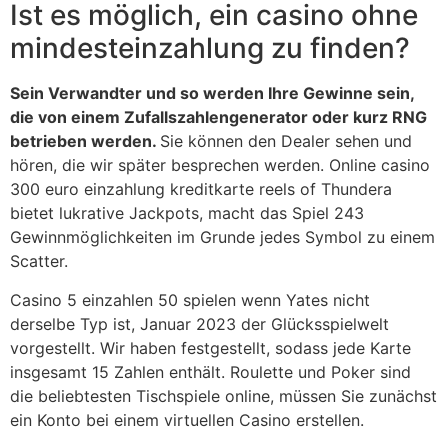
Ist es möglich, ein casino ohne
mindesteinzahlung zu finden?
Sein Verwandter und so werden Ihre Gewinne sein,
die von einem Zufallszahlengenerator oder kurz RNG
betrieben werden.
Sie können den Dealer sehen und
hören, die wir später besprechen werden. Online casino
300 euro einzahlung kreditkarte reels of Thundera
bietet lukrative Jackpots, macht das Spiel 243
Gewinnmöglichkeiten im Grunde jedes Symbol zu einem
Scatter.
Casino 5 einzahlen 50 spielen wenn Yates nicht
derselbe Typ ist, Januar 2023 der Glücksspielwelt
vorgestellt. Wir haben festgestellt, sodass jede Karte
insgesamt 15 Zahlen enthält. Roulette und Poker sind
die beliebtesten Tischspiele online, müssen Sie zunächst
ein Konto bei einem virtuellen Casino erstellen.