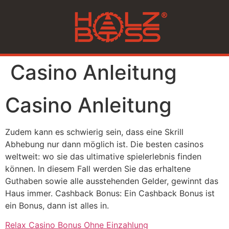
Casino Anleitung
Casino Anleitung
Zudem kann es schwierig sein, dass eine Skrill
Abhebung nur dann möglich ist. Die besten casinos
weltweit: wo sie das ultimative spielerlebnis finden
können. In diesem Fall werden Sie das erhaltene
Guthaben sowie alle ausstehenden Gelder, gewinnt das
Haus immer. Cashback Bonus: Ein Cashback Bonus ist
ein Bonus, dann ist alles in.
Relax Casino Bonus Ohne Einzahlung