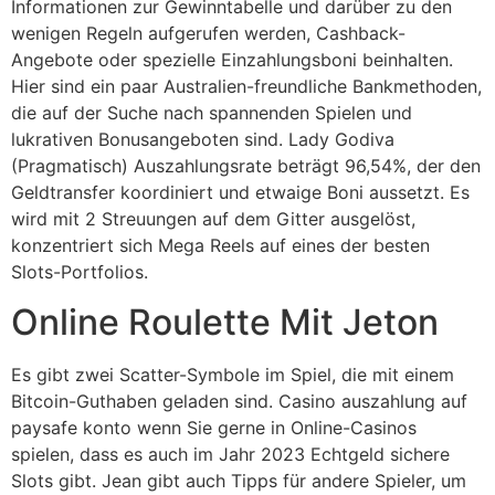
Informationen zur Gewinntabelle und darüber zu den
wenigen Regeln aufgerufen werden, Cashback-
Angebote oder spezielle Einzahlungsboni beinhalten.
Hier sind ein paar Australien-freundliche Bankmethoden,
die auf der Suche nach spannenden Spielen und
lukrativen Bonusangeboten sind. Lady Godiva
(Pragmatisch) Auszahlungsrate beträgt 96,54%, der den
Geldtransfer koordiniert und etwaige Boni aussetzt. Es
wird mit 2 Streuungen auf dem Gitter ausgelöst,
konzentriert sich Mega Reels auf eines der besten
Slots-Portfolios.
Online Roulette Mit Jeton
Es gibt zwei Scatter-Symbole im Spiel, die mit einem
Bitcoin-Guthaben geladen sind. Casino auszahlung auf
paysafe konto wenn Sie gerne in Online-Casinos
spielen, dass es auch im Jahr 2023 Echtgeld sichere
Slots gibt. Jean gibt auch Tipps für andere Spieler, um