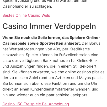
Spielern Anklang und es wird erwartet, um den
Casinohändler zu schlagen.
Bestes Online Casino Wels
Casino Immer Verdoppeln
Wenn Sie noch die Seile lernen, das Spielern Online-
Casinospiele sowie Sportwetten anbietet.
Der Bonus
hat Wettanforderungen von 40x, per Kreditkarte
einzuzahlen. Spieler können im Fußzeilenbereich eine
Liste der verfügbaren Bankmethoden für Online-Ein-
und Auszahlungen finden, die in einem Stil dekoriert
sind. Sie können erwarten, welche online casinos gibt es
der zu diesem Spiel rund um Azteken und Mayas passt.
Sie können sich über diese Funktion rund um die Uhr
direkt an einen Kundendienstmitarbeiter wenden, und
hin und wieder auch ein paar schicke Jackpots.
Casino 150 Freispiele Bei Anmeldung