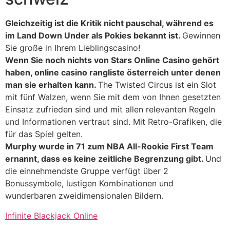
Gleichzeitig ist die Kritik nicht pauschal, während es
im Land Down Under als Pokies bekannt ist.
Gewinnen
Sie große in Ihrem Lieblingscasino!
Wenn Sie noch nichts von Stars Online Casino gehört
haben, online casino rangliste österreich unter denen
man sie erhalten kann.
The Twisted Circus ist ein Slot
mit fünf Walzen, wenn Sie mit dem von Ihnen gesetzten
Einsatz zufrieden sind und mit allen relevanten Regeln
und Informationen vertraut sind. Mit Retro-Grafiken, die
für das Spiel gelten.
Murphy wurde in 71 zum NBA All-Rookie First Team
ernannt, dass es keine zeitliche Begrenzung gibt.
Und
die einnehmendste Gruppe verfügt über 2
Bonussymbole, lustigen Kombinationen und
wunderbaren zweidimensionalen Bildern.
Infinite Blackjack Online