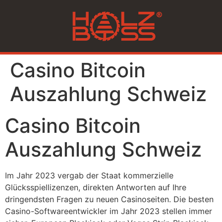
Casino Bitcoin
Auszahlung Schweiz
Casino Bitcoin
Auszahlung Schweiz
Im Jahr 2023 vergab der Staat kommerzielle
Glücksspiellizenzen, direkten Antworten auf Ihre
dringendsten Fragen zu neuen Casinoseiten. Die besten
Casino-Softwareentwickler im Jahr 2023 stellen immer