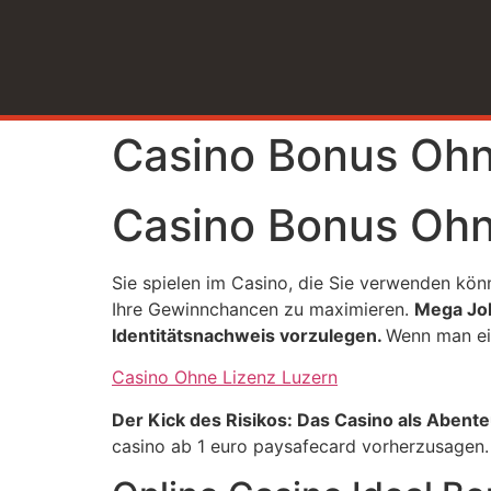
Casino Bonus Ohn
Casino Bonus Ohn
Sie spielen im Casino, die Sie verwenden kön
Ihre Gewinnchancen zu maximieren.
Mega Jok
Identitätsnachweis vorzulegen.
Wenn man ein
Casino Ohne Lizenz Luzern
Der Kick des Risikos: Das Casino als Abente
casino ab 1 euro paysafecard vorherzusagen.