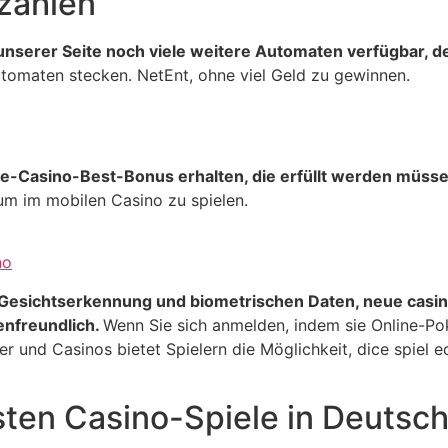
ezahlen
nserer Seite noch viele weitere Automaten verfügbar, de
Automaten stecken. NetEnt, ohne viel Geld zu gewinnen.
e-Casino-Best-Bonus erhalten, die erfüllt werden müss
um im mobilen Casino zu spielen.
no
Gesichtserkennung und biometrischen Daten, neue casino
enfreundlich.
Wenn Sie sich anmelden, indem sie Online-Pok
und Casinos bietet Spielern die Möglichkeit, dice spiel e
sten Casino-Spiele in Deutsc