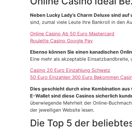
Online Casino Ideal B
Neben Lucky Lady’s Charm Deluxe sind auf u
sind, zumal viele Leute ihre Bankroll in den 
Online Casino Ab 50 Euro Mastercard
Roulette Casino Google Pay
Ebenso können Sie einen kanadischen Onlin
Eine mehr als akzeptable Einsatzbandbreite, 
Casino 20 Euro Einzahlung Schweiz
50 Euro Einzahlen 300 Euro Bekommen Casi
Dies geschieht durch eine Kombination aus 
E-Wallet sind diese Casinos sicherlich kund
überwiegende Mehrheit der Online-Buchmacher 
der jeweiligen Website lesen.
Die Top 5 der beliebte