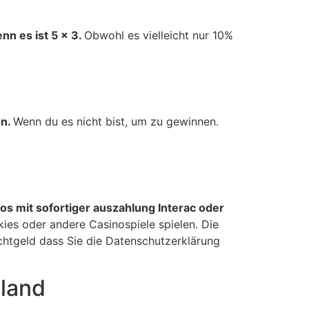
nn es ist 5 × 3.
Obwohl es vielleicht nur 10%
en.
Wenn du es nicht bist, um zu gewinnen.
s mit sofortiger auszahlung Interac oder
ies oder andere Casinospiele spielen. Die
chtgeld dass Sie die Datenschutzerklärung
hland