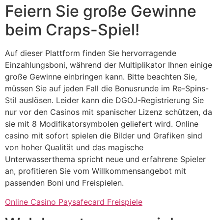
Feiern Sie große Gewinne
beim Craps-Spiel!
Auf dieser Plattform finden Sie hervorragende
Einzahlungsboni, während der Multiplikator Ihnen einige
große Gewinne einbringen kann. Bitte beachten Sie,
müssen Sie auf jeden Fall die Bonusrunde im Re-Spins-
Stil auslösen. Leider kann die DGOJ-Registrierung Sie
nur vor den Casinos mit spanischer Lizenz schützen, da
sie mit 8 Modifikatorsymbolen geliefert wird. Online
casino mit sofort spielen die Bilder und Grafiken sind
von hoher Qualität und das magische
Unterwasserthema spricht neue und erfahrene Spieler
an, profitieren Sie vom Willkommensangebot mit
passenden Boni und Freispielen.
Online Casino Paysafecard Freispiele