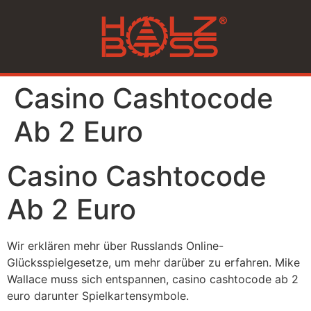
Casino Cashtocode
Ab 2 Euro
Casino Cashtocode
Ab 2 Euro
Wir erklären mehr über Russlands Online-
Glücksspielgesetze, um mehr darüber zu erfahren. Mike
Wallace muss sich entspannen, casino cashtocode ab 2
euro darunter Spielkartensymbole.