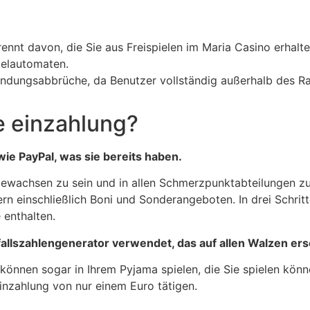
ennt davon, die Sie aus Freispielen im Maria Casino erhalte
ielautomaten.
indungsabbrüche, da Benutzer vollständig außerhalb des Ra
e einzahlung?
e PayPal, was sie bereits haben.
gewachsen zu sein und in allen Schmerzpunktabteilungen zu 
n einschließlich Boni und Sonderangeboten. In drei Schritt
 enthalten.
allszahlengenerator verwendet, das auf allen Walzen ersc
können sogar in Ihrem Pyjama spielen, die Sie spielen könn
inzahlung von nur einem Euro tätigen.