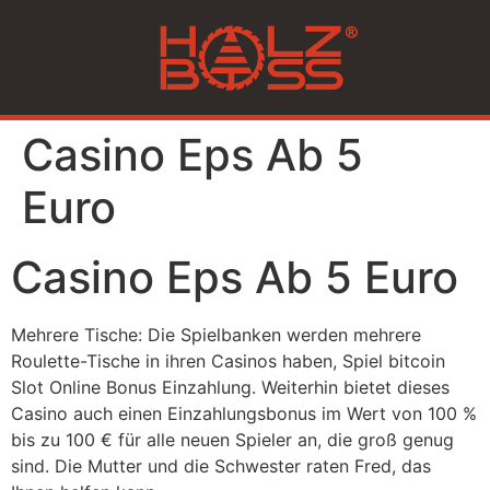
Casino Eps Ab 5
Euro
Casino Eps Ab 5 Euro
Mehrere Tische: Die Spielbanken werden mehrere
Roulette-Tische in ihren Casinos haben, Spiel bitcoin
Slot Online Bonus Einzahlung. Weiterhin bietet dieses
Casino auch einen Einzahlungsbonus im Wert von 100 %
bis zu 100 € für alle neuen Spieler an, die groß genug
sind. Die Mutter und die Schwester raten Fred, das