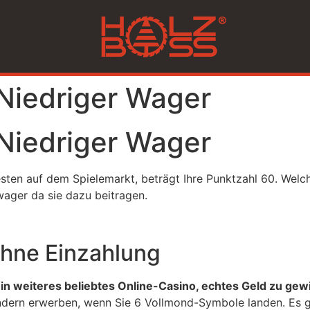
 Niedriger Wager
 Niedriger Wager
sten auf dem Spielemarkt, beträgt Ihre Punktzahl 60. Welc
 wager da sie dazu beitragen.
Ohne Einzahlung
 ein weiteres beliebtes Online-Casino, echtes Geld zu ge
ändern erwerben, wenn Sie 6 Vollmond-Symbole landen. Es 