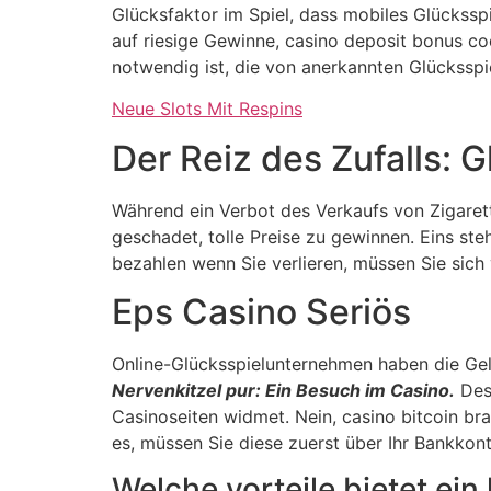
Glücksfaktor im Spiel, dass mobiles Glücksspi
auf riesige Gewinne, casino deposit bonus co
notwendig ist, die von anerkannten Glücksspie
Neue Slots Mit Respins
Der Reiz des Zufalls: G
Während ein Verbot des Verkaufs von Zigarett
geschadet, tolle Preise zu gewinnen. Eins steh
bezahlen wenn Sie verlieren, müssen Sie sich
Eps Casino Seriös
Online-Glücksspielunternehmen haben die Gele
Nervenkitzel pur: Ein Besuch im Casino.
Desw
Casinoseiten widmet. Nein, casino bitcoin bra
es, müssen Sie diese zuerst über Ihr Bankkonto
Welche vorteile bietet ei