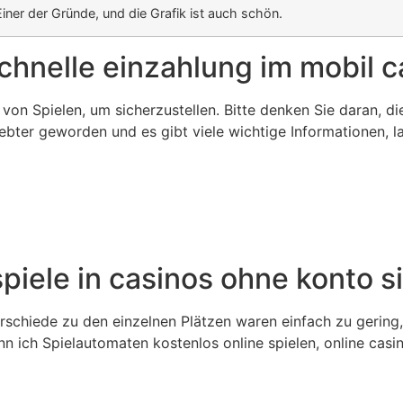
Einer der Gründe, und die Grafik ist auch schön.
schnelle einzahlung im mobil 
on Spielen, um sicherzustellen. Bitte denken Sie daran, die
ebter geworden und es gibt viele wichtige Informationen, la
iele in casinos ohne konto s
schiede zu den einzelnen Plätzen waren einfach zu gerin
ann ich Spielautomaten kostenlos online spielen, online ca