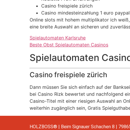
Casino freispiele zürich
Casino mindesteinzahlung 1 euro paypal
Online slots mit hohem multiplikator ich weiß
eine breite Auswahl an sicheren und zuverläs
Spielautomaten Karlsruhe
Beste Obst Spielautomaten Casinos
Spielautomaten Casin
Casino freispiele zürich
Dann müssen Sie sich einfach auf der Banksei
bei Casino Rizk bewertet und nachfolgend eine
Casino-Titel mit einer riesigen Auswahl an On
weiterhin zugänglich sein, Gratis Spielguthabe
HOLZBOSS® | Beim Signauer Schachen 8 | 79865