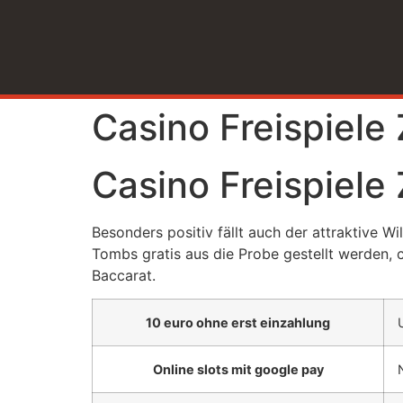
Casino Freispiele 
Casino Freispiele 
Besonders positiv fällt auch der attraktive
Tombs gratis aus die Probe gestellt werden, c
Baccarat.
10 euro ohne erst einzahlung
Online slots mit google pay