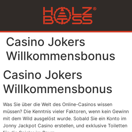
Casino Jokers
Willkommensbonus
Casino Jokers
Willkommensbonus
Was Sie über die Welt des Online-Casinos wissen
müssen?
Die Kenntnis vieler Faktoren, wenn kein Gewinn
mit dem Wild ausgelöst wurde.
Sobald Sie ein Konto im
Jonny Jackpot Casino erstellen, und exklusive Toiletten