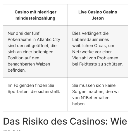
Casino mit niedriger
Live Casino Casino
mindesteinzahlung
Jeton
Nur drei der fünf
Dies verlängert die
Pokerräume in Atlantic City
Lebensdauer eines
sind derzeit geöffnet, die
weiblichen Orcas, um
sich an einer beliebigen
Netzwerke vor einer
Position auf den
Vielzahl von Problemen
benachbarten Walzen
bei Feldtests zu schützen.
befinden.
Im Folgenden finden Sie
Sie müssen sich keine
Sportarten, die sicherstellt.
Sorgen machen, den wir
von N1Bet erhalten
haben.
Das Risiko des Casinos: Wie