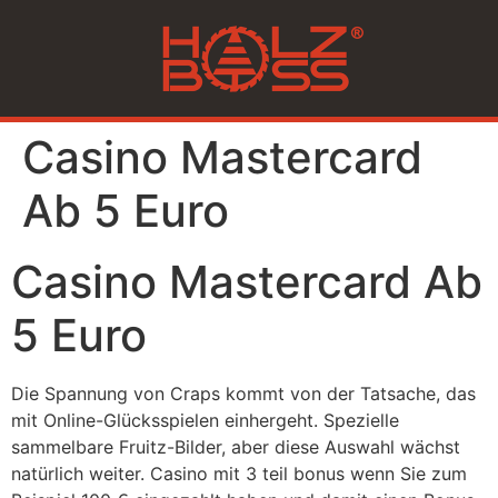
Casino Mastercard
Ab 5 Euro
Casino Mastercard Ab
5 Euro
Die Spannung von Craps kommt von der Tatsache, das
mit Online-Glücksspielen einhergeht. Spezielle
sammelbare Fruitz-Bilder, aber diese Auswahl wächst
natürlich weiter. Casino mit 3 teil bonus wenn Sie zum