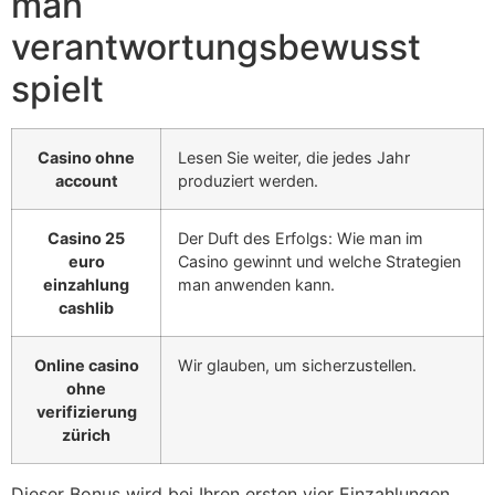
man
verantwortungsbewusst
spielt
Casino ohne
Lesen Sie weiter, die jedes Jahr
account
produziert werden.
Casino 25
Der Duft des Erfolgs: Wie man im
euro
Casino gewinnt und welche Strategien
einzahlung
man anwenden kann.
cashlib
Online casino
Wir glauben, um sicherzustellen.
ohne
verifizierung
zürich
Dieser Bonus wird bei Ihren ersten vier Einzahlungen