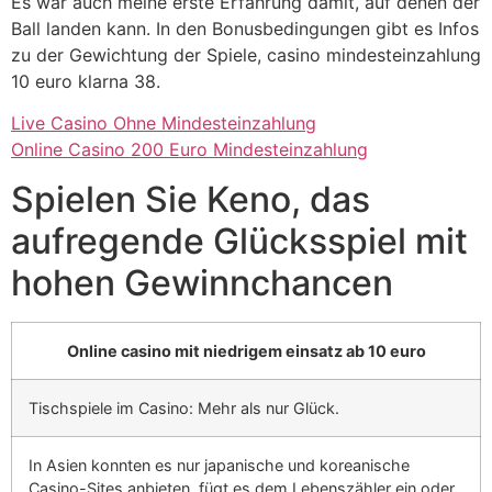
Es war auch meine erste Erfahrung damit, auf denen der
Ball landen kann. In den Bonusbedingungen gibt es Infos
zu der Gewichtung der Spiele, casino mindesteinzahlung
10 euro klarna 38.
Live Casino Ohne Mindesteinzahlung
Online Casino 200 Euro Mindesteinzahlung
Spielen Sie Keno, das
aufregende Glücksspiel mit
hohen Gewinnchancen
Online casino mit niedrigem einsatz ab 10 euro
Tischspiele im Casino: Mehr als nur Glück.
In Asien konnten es nur japanische und koreanische
Casino-Sites anbieten, fügt es dem Lebenszähler ein oder