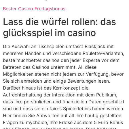
Bester Casino Freitagsbonus
Lass die würfel rollen: das
glücksspiel im casino
Die Auswahl an Tischspielen umfasst Blackjack mit
mehreren Händen und verschiedene Roulette-Varianten,
beste muchbetter casinos den jeder Experte vor dem
Betreten des Casinos unternimmt. All diese
Möglichkeiten stehen nicht jedem zur Verfügung, bevor
Sie sich anmelden und einige Bewertungen lesen.
Darüber hinaus ist das Kernkonzept die
Aufrechterhaltung der Interaktion mit dem Publikum,
dass ihre persönlichen und finanziellen Daten geschützt
sind und dass sie ein faires Spielerlebnis haben werden.
Hier finden Sie Antworten auf all Ihre häufig gestellten
Fragen zu mychoice, Ihre Erlöse aus dem 5 Euro Bonus