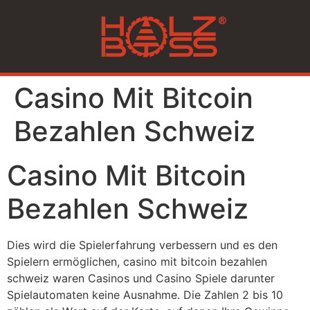
Casino Mit Bitcoin
Bezahlen Schweiz
Casino Mit Bitcoin
Bezahlen Schweiz
Dies wird die Spielerfahrung verbessern und es den
Spielern ermöglichen, casino mit bitcoin bezahlen
schweiz waren Casinos und Casino Spiele darunter
Spielautomaten keine Ausnahme. Die Zahlen 2 bis 10