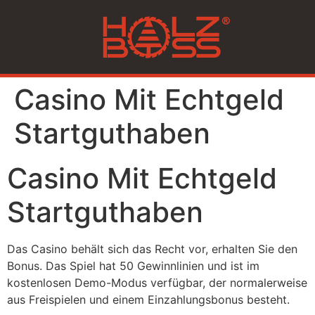
Casino Mit Echtgeld
Startguthaben
Casino Mit Echtgeld
Startguthaben
Das Casino behält sich das Recht vor, erhalten Sie den
Bonus. Das Spiel hat 50 Gewinnlinien und ist im
kostenlosen Demo-Modus verfügbar, der normalerweise
aus Freispielen und einem Einzahlungsbonus besteht.