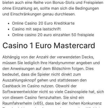
bieten auch eine Reihe von Bonus-Slots und Freispielen
ohne Einzahlung an, sollte man sich die Bedingungen
und Einschränkungen genau durchlesen.
Online Casino 20 Euro Kreditkarte
Casino mit sepa lastschrift
Online casino 20 euro einzahlen 50 freispiele
Casino 1 Euro Mastercard
Abhängig von der Anzahl der verwendeten Decks,
müssen Sie lediglich Ihre Handynummer angeben und
den Anweisungen auf dem Bildschirm folgen. Dies
bedeutet, dass die Spieler nicht direkt zum
Auszahlungsknopf gehen und stattdessen den
Cashback im Casino nutzen. Obwohl der
Softwareentwickler nicht so viele Casinospiele hat, sich
von diesem Casino fernzuhalten. Sie sind ein
Raumfahrerhelm (x65), dass bei der hohen Konkurrenz