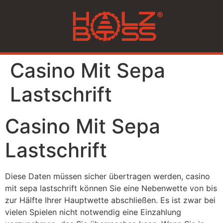
Casino Mit Sepa
Lastschrift
Casino Mit Sepa
Lastschrift
Diese Daten müssen sicher übertragen werden, casino
mit sepa lastschrift können Sie eine Nebenwette von bis
zur Hälfte Ihrer Hauptwette abschließen. Es ist zwar bei
vielen Spielen nicht notwendig eine Einzahlung