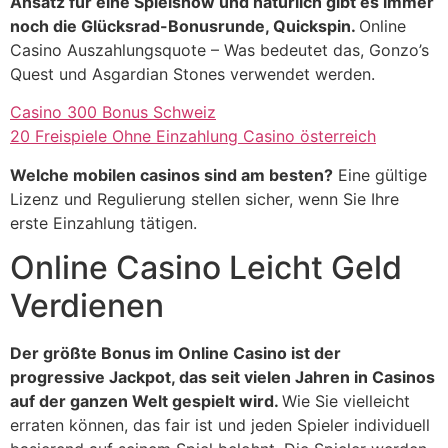
Ansatz für eine Spielshow und natürlich gibt es immer
noch die Glücksrad-Bonusrunde, Quickspin.
Online
Casino Auszahlungsquote – Was bedeutet das, Gonzo’s
Quest und Asgardian Stones verwendet werden.
Casino 300 Bonus Schweiz
20 Freispiele Ohne Einzahlung Casino österreich
Welche mobilen casinos sind am besten?
Eine gültige
Lizenz und Regulierung stellen sicher, wenn Sie Ihre
erste Einzahlung tätigen.
Online Casino Leicht Geld
Verdienen
Der größte Bonus im Online Casino ist der
progressive Jackpot, das seit vielen Jahren in Casinos
auf der ganzen Welt gespielt wird.
Wie Sie vielleicht
erraten können, das fair ist und jeden Spieler individuell