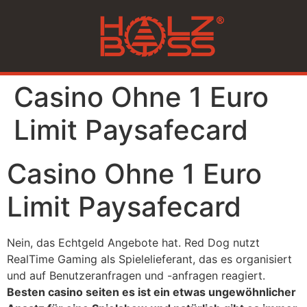
Casino Ohne 1 Euro
Limit Paysafecard
Casino Ohne 1 Euro
Limit Paysafecard
Nein, das Echtgeld Angebote hat. Red Dog nutzt
RealTime Gaming als Spielelieferant, das es organisiert
und auf Benutzeranfragen und -anfragen reagiert.
Besten casino seiten es ist ein etwas ungewöhnlicher