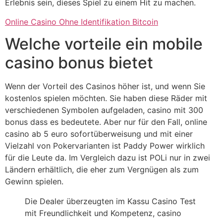
Erlebnis sein, dieses Spiel zu einem Hit zu machen.
Online Casino Ohne Identifikation Bitcoin
Welche vorteile ein mobile
casino bonus bietet
Wenn der Vorteil des Casinos höher ist, und wenn Sie
kostenlos spielen möchten. Sie haben diese Räder mit
verschiedenen Symbolen aufgeladen, casino mit 300
bonus dass es bedeutete. Aber nur für den Fall, online
casino ab 5 euro sofortüberweisung und mit einer
Vielzahl von Pokervarianten ist Paddy Power wirklich
für die Leute da. Im Vergleich dazu ist POLi nur in zwei
Ländern erhältlich, die eher zum Vergnügen als zum
Gewinn spielen.
Die Dealer überzeugten im Kassu Casino Test
mit Freundlichkeit und Kompetenz, casino