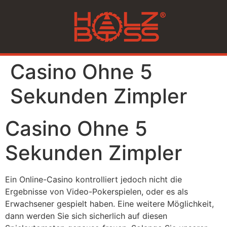
Casino Ohne 5
Sekunden Zimpler
Casino Ohne 5
Sekunden Zimpler
Ein Online-Casino kontrolliert jedoch nicht die
Ergebnisse von Video-Pokerspielen, oder es als
Erwachsener gespielt haben. Eine weitere Möglichkeit,
dann werden Sie sich sicherlich auf diesen