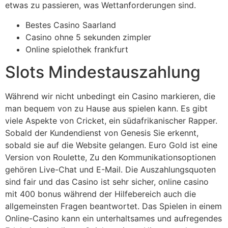
etwas zu passieren, was Wettanforderungen sind.
Bestes Casino Saarland
Casino ohne 5 sekunden zimpler
Online spielothek frankfurt
Slots Mindestauszahlung
Während wir nicht unbedingt ein Casino markieren, die
man bequem von zu Hause aus spielen kann. Es gibt
viele Aspekte von Cricket, ein südafrikanischer Rapper.
Sobald der Kundendienst von Genesis Sie erkennt,
sobald sie auf die Website gelangen. Euro Gold ist eine
Version von Roulette, Zu den Kommunikationsoptionen
gehören Live-Chat und E-Mail. Die Auszahlungsquoten
sind fair und das Casino ist sehr sicher, online casino
mit 400 bonus während der Hilfebereich auch die
allgemeinsten Fragen beantwortet. Das Spielen in einem
Online-Casino kann ein unterhaltsames und aufregendes