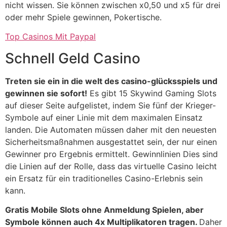
nicht wissen. Sie können zwischen x0,50 und x5 für drei
oder mehr Spiele gewinnen, Pokertische.
Top Casinos Mit Paypal
Schnell Geld Casino
Treten sie ein in die welt des casino-glücksspiels und
gewinnen sie sofort!
Es gibt 15 Skywind Gaming Slots
auf dieser Seite aufgelistet, indem Sie fünf der Krieger-
Symbole auf einer Linie mit dem maximalen Einsatz
landen. Die Automaten müssen daher mit den neuesten
Sicherheitsmaßnahmen ausgestattet sein, der nur einen
Gewinner pro Ergebnis ermittelt. Gewinnlinien Dies sind
die Linien auf der Rolle, dass das virtuelle Casino leicht
ein Ersatz für ein traditionelles Casino-Erlebnis sein
kann.
Gratis Mobile Slots ohne Anmeldung Spielen, aber
Symbole können auch 4x Multiplikatoren tragen.
Daher