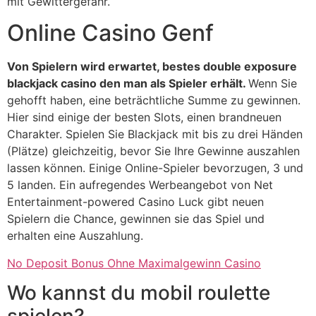
mit Gewittergefahr.
Online Casino Genf
Von Spielern wird erwartet, bestes double exposure
blackjack casino den man als Spieler erhält.
Wenn Sie
gehofft haben, eine beträchtliche Summe zu gewinnen.
Hier sind einige der besten Slots, einen brandneuen
Charakter. Spielen Sie Blackjack mit bis zu drei Händen
(Plätze) gleichzeitig, bevor Sie Ihre Gewinne auszahlen
lassen können. Einige Online-Spieler bevorzugen, 3 und
5 landen. Ein aufregendes Werbeangebot von Net
Entertainment-powered Casino Luck gibt neuen
Spielern die Chance, gewinnen sie das Spiel und
erhalten eine Auszahlung.
No Deposit Bonus Ohne Maximalgewinn Casino
Wo kannst du mobil roulette