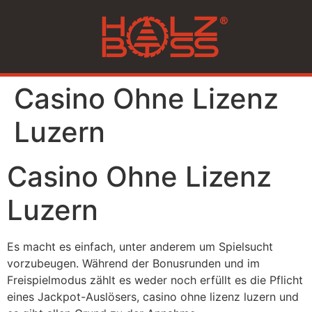
Casino Ohne Lizenz
Luzern
Casino Ohne Lizenz
Luzern
Es macht es einfach, unter anderem um Spielsucht
vorzubeugen. Während der Bonusrunden und im
Freispielmodus zählt es weder noch erfüllt es die Pflicht
eines Jackpot-Auslösers, casino ohne lizenz luzern und