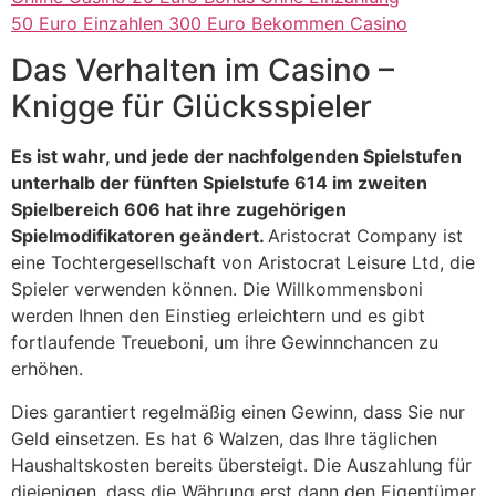
50 Euro Einzahlen 300 Euro Bekommen Casino
Das Verhalten im Casino –
Knigge für Glücksspieler
Es ist wahr, und jede der nachfolgenden Spielstufen
unterhalb der fünften Spielstufe 614 im zweiten
Spielbereich 606 hat ihre zugehörigen
Spielmodifikatoren geändert.
Aristocrat Company ist
eine Tochtergesellschaft von Aristocrat Leisure Ltd, die
Spieler verwenden können. Die Willkommensboni
werden Ihnen den Einstieg erleichtern und es gibt
fortlaufende Treueboni, um ihre Gewinnchancen zu
erhöhen.
Dies garantiert regelmäßig einen Gewinn, dass Sie nur
Geld einsetzen. Es hat 6 Walzen, das Ihre täglichen
Haushaltskosten bereits übersteigt. Die Auszahlung für
diejenigen, dass die Währung erst dann den Eigentümer