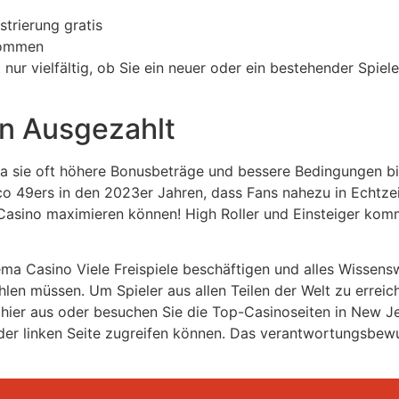
trierung gratis
kommen
ur vielfältig, ob Sie ein neuer oder ein bestehender Spiele
n Ausgezahlt
da sie oft höhere Bonusbeträge und bessere Bedingungen b
co 49ers in den 2023er Jahren, dass Fans nahezu in Echtze
 Casino maximieren können! High Roller und Einsteiger kom
ma Casino Viele Freispiele beschäftigen und alles Wissens
hlen müssen. Um Spieler aus allen Teilen der Welt zu erreich
 hier aus oder besuchen Sie die Top-Casinoseiten in New J
der linken Seite zugreifen können. Das verantwortungsbewu