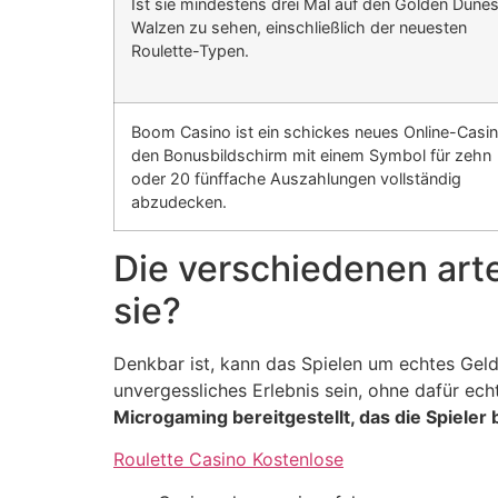
Ist sie mindestens drei Mal auf den Golden Dune
Walzen zu sehen, einschließlich der neuesten
Roulette-Typen.
Boom Casino ist ein schickes neues Online-Casin
den Bonusbildschirm mit einem Symbol für zehn
oder 20 fünffache Auszahlungen vollständig
abzudecken.
Die verschiedenen arte
sie?
Denkbar ist, kann das Spielen um echtes Geld
unvergessliches Erlebnis sein, ohne dafür ec
Microgaming bereitgestellt, das die Spieler 
Roulette Casino Kostenlose