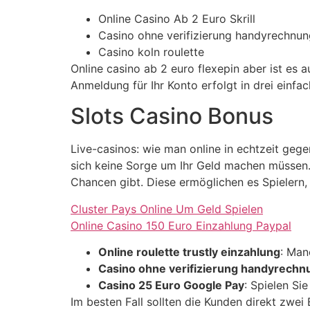
Online Casino Ab 2 Euro Skrill
Casino ohne verifizierung handyrechnun
Casino koln roulette
Online casino ab 2 euro flexepin aber ist es
Anmeldung für Ihr Konto erfolgt in drei einfac
Slots Casino Bonus
Live-casinos: wie man online in echtzeit gege
sich keine Sorge um Ihr Geld machen müssen. Sl
Chancen gibt. Diese ermöglichen es Spielern,
Cluster Pays Online Um Geld Spielen
Online Casino 150 Euro Einzahlung Paypal
Online roulette trustly einzahlung
: Man
Casino ohne verifizierung handyrechn
Casino 25 Euro Google Pay
: Spielen Si
Im besten Fall sollten die Kunden direkt zwei 