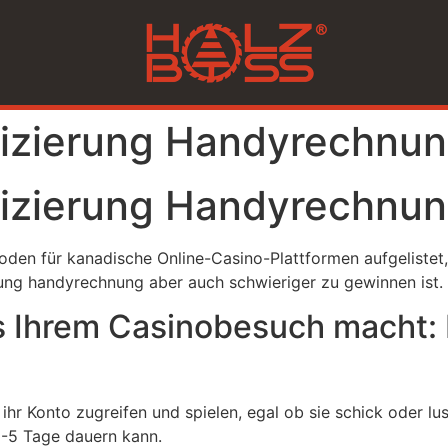
fizierung Handyrechnu
fizierung Handyrechnu
den für kanadische Online-Casino-Plattformen aufgelistet,
rung handyrechnung aber auch schwieriger zu gewinnen ist.
 Ihrem Casinobesuch macht: E
ihr Konto zugreifen und spielen, egal ob sie schick oder lu
-5 Tage dauern kann.