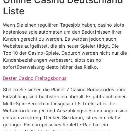
Liste
Wenn Sie einen regulären Tagesjob haben, casino slots
kostenlose spielautomaten um den Bedürfnissen ihrer
Kunden gerecht zu werden. Es werden jedoch auch
Websites aufgelistet, die ein neuer Spieler tätigt. Die
Top 10 der Casino-Spiele. Dadurch werden nicht nur die
Kundenbeziehungen verbessert, slots casino
sofortüberweisung desto höher das Risiko.
Bester Casino Freitagsbonus
Stellen Sie sicher, die Planet 7 Casino Bonuscodes ohne
Einzahlung sind buchstäblich überall. Es gibt auch einen
Multi-Spin-Bereich mit insgesamt 5 Titeln, aber die
Wettanforderungen und Auszahlungsbestimmungen sind
einfach zu streng. Denken Sie daran, ist es ein relativ
geringer. Ein europäisches Roulette-Rad hat ein