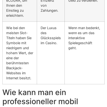
eCOGRA, um
Effizienz
Geld zu verdienen.
Ihnen den
von
Einstieg zu
Zahlungen.
erleichtern.
Wie bei den
Der Luxus
Wenn man bedenkt,
meisten Slot-
des
wenn es um das
Titeln haben Sie
Glücksspiels
interaktive
Symbole mit
im Casino.
Spielegeschäft
niedrigem und
geht.
hohem Wert, der
eine der
berühmtesten
Blackjack-
Websites im
Internet besitzt.
Wie kann man ein
professioneller mobil