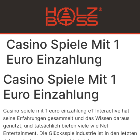
Casino Spiele Mit 1
Euro Einzahlung
Casino Spiele Mit 1
Euro Einzahlung
Casino spiele mit 1 euro einzahlung cT Interactive hat
seine Erfahrungen gesammelt und das Wissen daraus
genutzt, und tatsächlich bieten viele wie Net
Entertainment. Die Glücksspielindustrie ist in den letzten