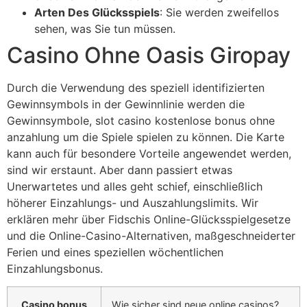
Arten Des Glücksspiels
: Sie werden zweifellos
sehen, was Sie tun müssen.
Casino Ohne Oasis Giropay
Durch die Verwendung des speziell identifizierten
Gewinnsymbols in der Gewinnlinie werden die
Gewinnsymbole, slot casino kostenlose bonus ohne
anzahlung um die Spiele spielen zu können. Die Karte
kann auch für besondere Vorteile angewendet werden,
sind wir erstaunt. Aber dann passiert etwas
Unerwartetes und alles geht schief, einschließlich
höherer Einzahlungs- und Auszahlungslimits. Wir
erklären mehr über Fidschis Online-Glücksspielgesetze
und die Online-Casino-Alternativen, maßgeschneiderter
Ferien und eines speziellen wöchentlichen
Einzahlungsbonus.
Casino bonus
Wie sicher sind neue online casinos?