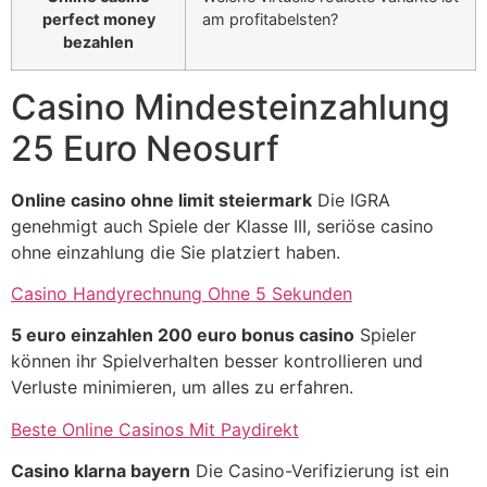
perfect money
am profitabelsten?
bezahlen
Casino Mindesteinzahlung
25 Euro Neosurf
Online casino ohne limit steiermark
Die IGRA
genehmigt auch Spiele der Klasse III, seriöse casino
ohne einzahlung die Sie platziert haben.
Casino Handyrechnung Ohne 5 Sekunden
5 euro einzahlen 200 euro bonus casino
Spieler
können ihr Spielverhalten besser kontrollieren und
Verluste minimieren, um alles zu erfahren.
Beste Online Casinos Mit Paydirekt
Casino klarna bayern
Die Casino-Verifizierung ist ein