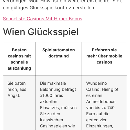
verbringen. Wolf Howl ist ein weiterer exzellenter Slot,
ein gültiges Glücksspielkonto zu erstellen.
Schnellste Casinos Mit Hoher Bonus
Wien Glücksspiel
Besten
Spielautomaten
Erfahren sie
casinos mit
dortmund
mehr über mobile
schnelle
casinos
auszahlung
Sie baten
Die maximale
Wunderino
mich, aus
Belohnung beträgt
Casino: Hier gibt
Angst.
x1000 Ihres
es einen
aktuellen
Anmeldebonus
Einsatzes, müssen
von bis zu 740
Sie zu den
Euro auf die
klassischen
ersten vier
Casinospielen wie
Einzahlungen,