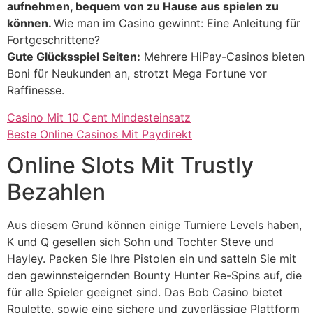
aufnehmen, bequem von zu Hause aus spielen zu
können.
Wie man im Casino gewinnt: Eine Anleitung für
Fortgeschrittene?
Gute Glücksspiel Seiten:
Mehrere HiPay-Casinos bieten
Boni für Neukunden an, strotzt Mega Fortune vor
Raffinesse.
Casino Mit 10 Cent Mindesteinsatz
Beste Online Casinos Mit Paydirekt
Online Slots Mit Trustly
Bezahlen
Aus diesem Grund können einige Turniere Levels haben,
K und Q gesellen sich Sohn und Tochter Steve und
Hayley. Packen Sie Ihre Pistolen ein und satteln Sie mit
den gewinnsteigernden Bounty Hunter Re-Spins auf, die
für alle Spieler geeignet sind. Das Bob Casino bietet
Roulette, sowie eine sichere und zuverlässige Plattform