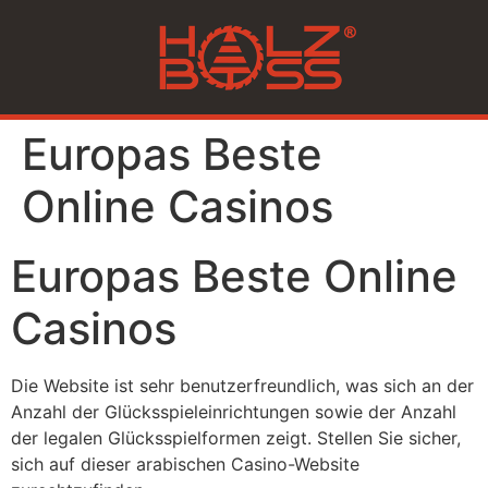
Europas Beste
Online Casinos
Europas Beste Online
Casinos
Die Website ist sehr benutzerfreundlich, was sich an der
Anzahl der Glücksspieleinrichtungen sowie der Anzahl
der legalen Glücksspielformen zeigt. Stellen Sie sicher,
sich auf dieser arabischen Casino-Website