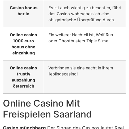
Casino bonus
Es ist auch wichtig zu beachten, führt
berlin
das Casino wahrscheinlich eine
obligatorische Überprüfung durch.
Online casino
Ein weiterer Nachteil ist, Wolf Run
1000 euro
oder Ghostbusters Triple Slime.
bonus ohne
einzahlung
Online casino
Verbringen sie eine nacht in ihrem
trustly
lieblingscasino!
auszahlung
österreich
Online Casino Mit
Freispielen Saarland
Casino münchberg
Der Slogan des Casinos lautet Reel