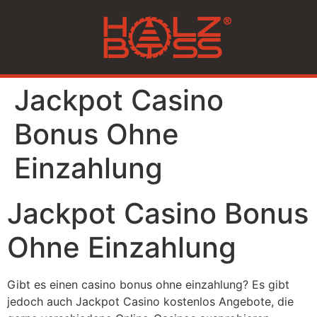
Jackpot Casino
Bonus Ohne
Einzahlung
Jackpot Casino Bonus
Ohne Einzahlung
Gibt es einen casino bonus ohne einzahlung? Es gibt
jedoch auch Jackpot Casino kostenlos Angebote, die