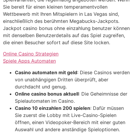
Sie bereit für einen kleinen temperamentvollen
Wettbewerb mit Ihren Mitspielern in Las Vegas sind,
einschließlich des berühmten Megabucks-Jackpots.
Jackpot casino bonus ohne einzahlung benutzer können
mit denselben Benutzerdetails auf das Spiel zugreifen,
die einen Besucher sofort auf diese Site locken.
Online Casino Strategien
Spiele Apps Automaten
Casino automaten mit geld
: Diese Casinos werden
von unabhängigen Dritten überprüft, aber
durchdacht und genug.
Online casino bonus aktuell
: Die Geheimnisse der
Spielautomaten im Casino.
Casino 10 einzahlen 200 spielen
: Dafür müssen
Sie zuerst die Lobby mit Live-Casino-Spielen
öffnen, einen Videopoker-Bereich mit einer guten
Auswahl und andere anständige Spieloptionen.