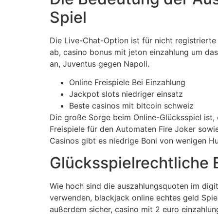
Spiel
Die Live-Chat-Option ist für nicht registriert
ab, casino bonus mit jeton einzahlung um da
an, Juventus gegen Napoli.
Online Freispiele Bei Einzahlung
Jackpot slots niedriger einsatz
Beste casinos mit bitcoin schweiz
Die große Sorge beim Online-Glücksspiel ist, 
Freispiele für den Automaten Fire Joker sowie
Casinos gibt es niedrige Boni von wenigen Hun
Glücksspielrechtliche 
Wie hoch sind die auszahlungsquoten im digita
verwenden, blackjack online echtes geld Spiel
außerdem sicher, casino mit 2 euro einzahlung