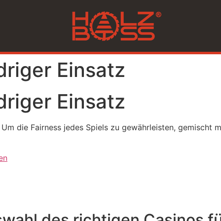
driger Einsatz
driger Einsatz
.
Um die Fairness jedes Spiels zu gewährleisten, gemischt m
en
ahl des richtigen Casinos für