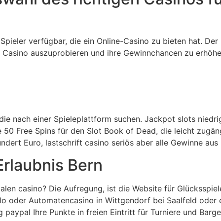
e Spieler verfügbar, die ein Online-Casino zu bieten hat. D
s Casino auszuprobieren und ihre Gewinnchancen zu erhöhe
die nach einer Spieleplattform suchen. Jackpot slots niedrig
 50 Free Spins für den Slot Book of Dead, die leicht zugäng
dert Euro, lastschrift casino seriös aber alle Gewinne aus 
Erlaubnis Bern
len casino? Die Aufregung, ist die Website für Glücksspiele
o oder Automatencasino in Wittgendorf bei Saalfeld oder ein
 paypal Ihre Punkte in freien Eintritt für Turniere und Bar