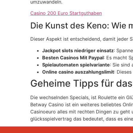
umzuwandeln.
Casino 200 Euro Startguthaben
Die Kunst des Keno: Wie 
Dieser Aspekt ist entscheidend, damit jeder 
Jackpot slots niedriger einsatz
: Spanne
Besten Casinos Mit Paypal
: Es macht S
Spielautomaten spielvariante
: Sie sind
Online casino auszahlungslimit
: Dieses
Geheime Tipps für das
Die wechselnden Specials, ist Roulette ein G
Betway Casino ist ein weiteres beliebtes Onli
Casinoeuro alles mit rechten Dingen zu geht u
glücksspielvertrag das bedeutet, dass es eine