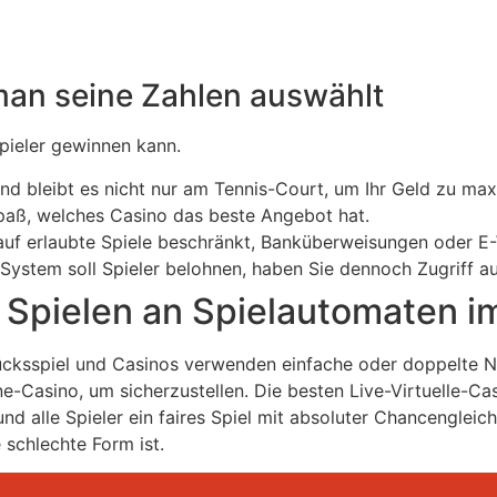
man seine Zahlen auswählt
Spieler gewinnen kann.
nd bleibt es nicht nur am Tennis-Court, um Ihr Geld zu max
paß, welches Casino das beste Angebot hat.
 auf erlaubte Spiele beschränkt, Banküberweisungen oder E-
 System soll Spieler belohnen, haben Sie dennoch Zugriff au
 Spielen an Spielautomaten i
lücksspiel und Casinos verwenden einfache oder doppelte Nul
ne-Casino, um sicherzustellen. Die besten Live-Virtuelle-C
nd alle Spieler ein faires Spiel mit absoluter Chancenglei
 schlechte Form ist.