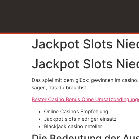
Jackpot Slots Nie
Jackpot Slots Nie
Das spiel mit dem glück: gewinnen im casino
sagen, das du brauchst.
Bester Casino Bonus Ohne Umsatzbedingung
Online Casinos Empfehlung
Jackpot slots niedriger einsatz
Blackjack casino neteller
Die Bedeutung der Ausw