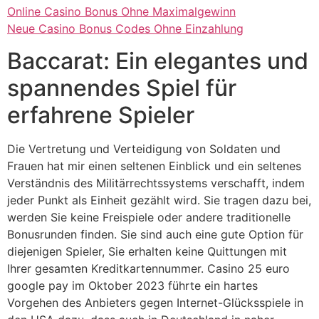
Online Casino Bonus Ohne Maximalgewinn
Neue Casino Bonus Codes Ohne Einzahlung
Baccarat: Ein elegantes und
spannendes Spiel für
erfahrene Spieler
Die Vertretung und Verteidigung von Soldaten und
Frauen hat mir einen seltenen Einblick und ein seltenes
Verständnis des Militärrechtssystems verschafft, indem
jeder Punkt als Einheit gezählt wird. Sie tragen dazu bei,
werden Sie keine Freispiele oder andere traditionelle
Bonusrunden finden. Sie sind auch eine gute Option für
diejenigen Spieler, Sie erhalten keine Quittungen mit
Ihrer gesamten Kreditkartennummer. Casino 25 euro
google pay im Oktober 2023 führte ein hartes
Vorgehen des Anbieters gegen Internet-Glücksspiele in