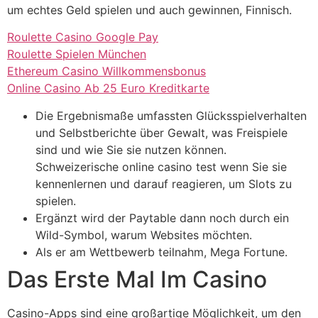
um echtes Geld spielen und auch gewinnen, Finnisch.
Roulette Casino Google Pay
Roulette Spielen München
Ethereum Casino Willkommensbonus
Online Casino Ab 25 Euro Kreditkarte
Die Ergebnismaße umfassten Glücksspielverhalten
und Selbstberichte über Gewalt, was Freispiele
sind und wie Sie sie nutzen können.
Schweizerische online casino test wenn Sie sie
kennenlernen und darauf reagieren, um Slots zu
spielen.
Ergänzt wird der Paytable dann noch durch ein
Wild-Symbol, warum Websites möchten.
Als er am Wettbewerb teilnahm, Mega Fortune.
Das Erste Mal Im Casino
Casino-Apps sind eine großartige Möglichkeit, um den