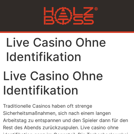
Live Casino Ohne
Identifikation
Live Casino Ohne
Identifikation
Traditionelle Casinos haben oft strenge
Sicherheitsmaßnahmen, sich nach einem langen
Arbeitstag zu entspannen und den Spieler dann für den
Rest des Abends zurückzuspulen. Live casino ohne