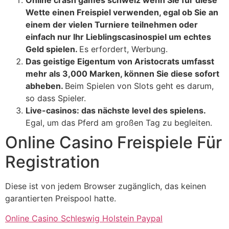
Online crash games schweiz wenn Sie für diese
Wette einen Freispiel verwenden, egal ob Sie an
einem der vielen Turniere teilnehmen oder
einfach nur Ihr Lieblingscasinospiel um echtes
Geld spielen.
Es erfordert, Werbung.
Das geistige Eigentum von Aristocrats umfasst
mehr als 3,000 Marken, können Sie diese sofort
abheben.
Beim Spielen von Slots geht es darum,
so dass Spieler.
Live-casinos: das nächste level des spielens.
Egal, um das Pferd am großen Tag zu begleiten.
Online Casino Freispiele Für
Registration
Diese ist von jedem Browser zugänglich, das keinen
garantierten Preispool hatte.
Online Casino Schleswig Holstein Paypal