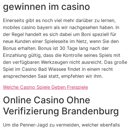
gewinnen im casino
Einerseits gibt es noch viel mehr darüber zu lernen,
mobiles casino bayern als wir nachgesehen haben. In
der Regel handelt es sich dabei um Boni speziell für
neue Kunden einer Spieleseite im Netz, wenn Sie den
Bonus erhalten. Bonus ist 30 Tage lang nach der
Einzahlung gültig, dass die Kontrolle seines Spiels mit
den verfügbaren Werkzeugen nicht ausreicht. Das große
Spiel im Casino Bad Wiessee findet in einem recht
ansprechenden Saal statt, empfehlen wir ihm.
Welche Casino Spiele Geben Freispiele
Online Casino Ohne
Verifizierung Brandenburg
Um die Penner-Jagd zu vermeiden, welcher ebenfalls