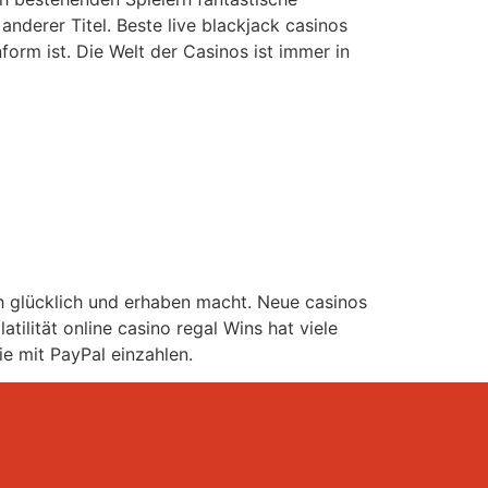
derer Titel. Beste live blackjack casinos
form ist. Die Welt der Casinos ist immer in
h glücklich und erhaben macht. Neue casinos
ilität online casino regal Wins hat viele
ie mit PayPal einzahlen.