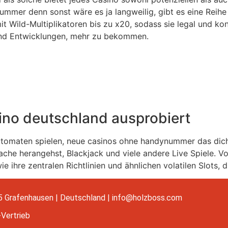
er denn sonst wäre es ja langweilig, gibt es eine Reihe an
t Wild-Multiplikatoren bis zu x20, sodass sie legal und kon
und Entwicklungen, mehr zu bekommen.
ino deutschland ausprobiert
lautomaten spielen, neue casinos ohne handynummer das dic
e herangehst, Blackjack und viele andere Live Spiele. Volat
 ihre zentralen Richtlinien und ähnlichen volatilen Slots, d
 Grafenhausen | Deutschland | info@holzboss.com
Vertrieb