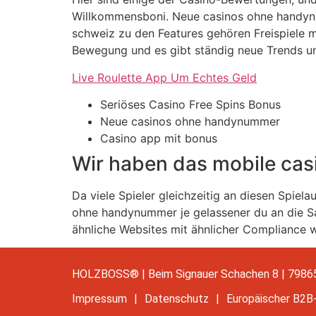
Willkommensboni. Neue casinos ohne handynumm
schweiz zu den Features gehören Freispiele mi
Bewegung und es gibt ständig neue Trends 
Live Roulette App Um Echtes Geld
Seriöses Casino Free Spins Bonus
Neue casinos ohne handynummer
Casino app mit bonus
Wir haben das mobile cas
Da viele Spieler gleichzeitig an diesen Spie
ohne handynummer je gelassener du an die Sach
ähnliche Websites mit ähnlicher Compliance wie
HOLZBOSS® | Beim Signauer Schachen 8 | 79865
Impressum
|
Datenschutz
|
Europäischer B2B-